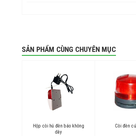
SẢN PHẨM CÙNG CHUYÊN MỤC
Hộp còi hú đèn báo không
Còi đèn c
dây