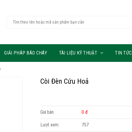
GIẢI PHÁP BÁO CHÁY
TÀI LIỆU KỸ THUẬT
TIN TỨC
y
Còi Đèn Cứu Hoả
Giá bán:
0 đ
Lượt xem:
757