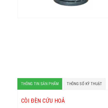
THÔNG TIN SẢN PHẨM
THÔNG SỐ KỸ THUẬT
CÒI ĐÈN CỨU HOẢ