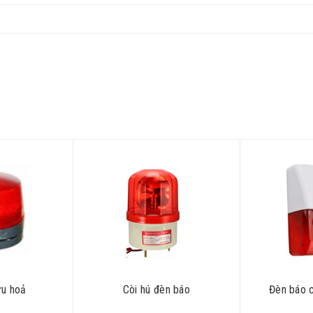
ứu hoả
Còi hú đèn báo
Đèn báo 