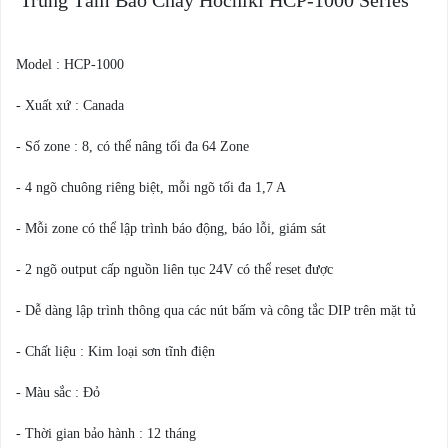
Trung Tâm Báo Cháy Hochiki HCP-1000 Series
Chia sẻ
Model : HCP-1000
- Xuất xứ : Canada
- Số zone : 8, có thể nâng tối đa 64 Zone
- 4 ngõ chuông riêng biệt, mỗi ngõ tối đa 1,7 A
- Mỗi zone có thể lập trình báo động, báo lỗi, giám sát
- 2 ngõ output cấp nguồn liên tục 24V có thể reset được
- Dễ dàng lập trình thông qua các nút bấm và công tắc DIP trên mặt tủ
- Chất liệu : Kim loại sơn tĩnh điện
- Màu sắc : Đỏ
- Thời gian bảo hành : 12 tháng