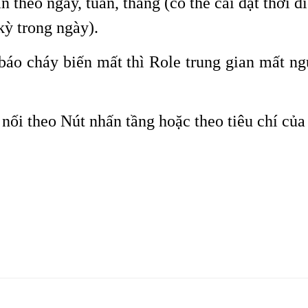
an theo ngày, tuần, tháng (có thể cài đặt thời
kỳ trong ngày).
 báo cháy biến mất thì Role trung gian mất n
 nối theo
Nút nhấn tầng
hoặc theo tiêu chí của