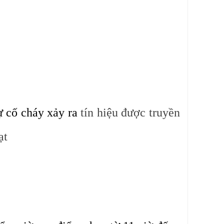
sự cố cháy xảy ra
tín hiệu được truyền
ạt