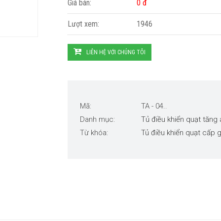
Giá bán:
0 đ
Lượt xem:
1946
LIÊN HỆ VỚI CHÚNG TÔI
Mã:
TA - 04..
Danh mục:
Tủ điều khiển quạt tăng 
Từ khóa:
Tủ điều khiển quạt cấp g