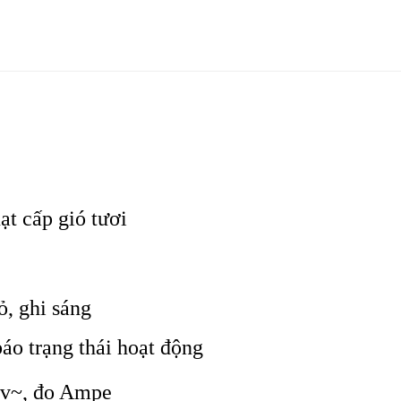
t cấp gió tươi
ỏ, ghi sáng
áo trạng thái hoạt động
0v~, đo Ampe