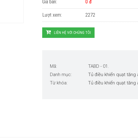
Giá bán:
0 đ
Lượt xem:
2272
LIÊN HỆ VỚI CHÚNG TÔI
Mã:
TABD - 01.
Danh mục:
Tủ điều khiển quạt tăng 
Từ khóa:
Tủ điều khiển quạt tăng 