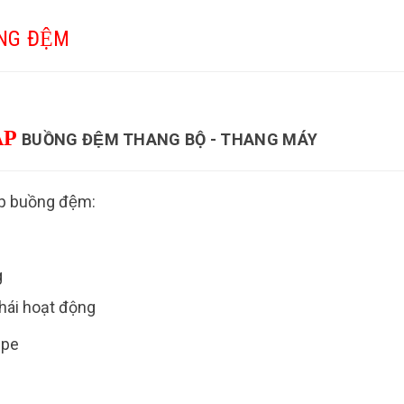
̀NG ĐỆM
ÁP
BUỒNG ĐỆM THANG BỘ - THANG MÁY
 buồng đệm:
g
thái hoạt động
mpe