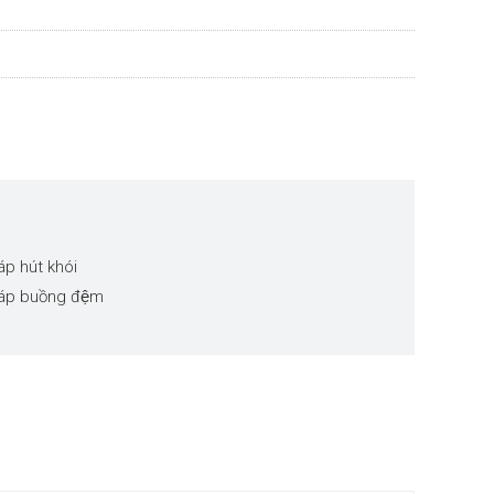
áp hút khói
áp buồng đệm