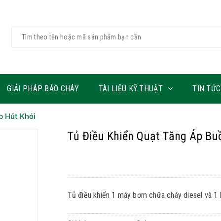
GIẢI PHÁP BÁO CHÁY
TÀI LIỆU KỸ THUẬT
TIN TỨC
p Hút Khói
Tủ Điều Khiển Quạt Tăng Áp Bu
Tủ điều khiển 1 máy bơm chữa cháy diesel và 1