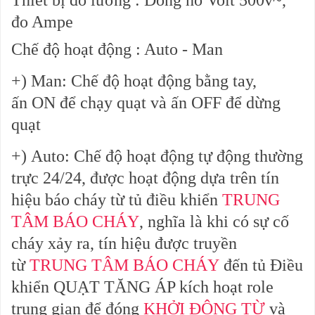
Thiết bị đo lường
: Đồng hồ Volt 500v~,
đo Ampe
Chế độ hoạt động
: Auto - Man
+)
Man
: Chế độ hoạt động bằng tay,
ấn
ON
để chạy quạt và ấn
OFF
để dừng
quạt
+)
Auto
: Chế độ hoạt động tự động thường
trực 24/24, được hoạt động dựa trên tín
hiệu báo cháy từ tủ điều khiển
TRUNG
TÂM BÁO CHÁY
, nghĩa là khi có sự cố
cháy xảy ra, tín hiệu được truyền
từ
TRUNG TÂM BÁO CHÁY
đến tủ Điều
khiển QUẠT TĂNG ÁP kích hoạt role
trung gian để đóng
KHỞI ĐỘNG TỪ
và